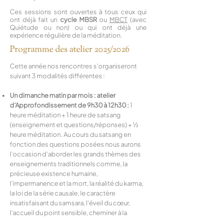
Ces sessions sont ouvertes à tous ceux qui
ont déjà fait un
cycle MBSR
ou
MBCT
(avec
Quiétude ou non) ou qui ont déjà une
expérience régulière de la méditation.
Programme des atelier 2025/2026
Cette année nos rencontres s’organiseront
suivant 3 modalités différentes :
Un dimanche matin par mois : atelier
d’Approfondissement de 9h30 à 12h30 :
1
heure méditation + 1 heure de satsang
(enseignement et questions/réponses) + ½
heure méditation. Au cours du satsang en
fonction des questions posées nous aurons
l’occasion d’aborder les grands thèmes des
enseignements traditionnels comme, la
précieuse existence humaine,
l’impermanence et la mort, la réalité du karma,
la loi de la série causale, le caractère
insatisfaisant du samsara, l’éveil du cœur,
l’accueil du point sensible, cheminer à la