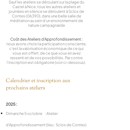
Sauf les ateliers se déroulant sur la plage du
Castel à Nice, tous les autres ateliers et
journées en silence se déroulent à Sclos de
Contes (06390), dans une belle salle de
méditation au sein d'un environnement de
nature campagnarde
Coût des Ateliers d’Approfondissement :
nous avons choisi la participation consciente,
c’est la valorisation économique de ce qui
vous est offert, de ce que vous en avez
ressenti et de vos possibilités. Par contre
l'inscription est obligatoire (voir ci-dessous).
Calendrier et inscription aux
prochains ateliers
2025 :
Dimanche 5 octobre : Atelier
d’Approfondissement (lieu : Sclos de Contes)