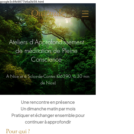
google3c6fb9877b6a0b59.html
Quiétude
Ateliers d'Approfondissement
de méditation de Pleine
Conscience
A Nice et à Sclos-de-Contes (06390, à 30 min
de Nice)
Une rencontre en présence
Un dimanche matin par mois
Pratiquer et échanger ensemble pour
continuer à approfondir
Pour qui ?