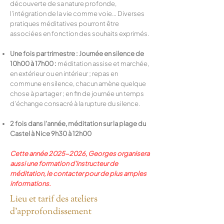
découverte de sa nature profonde,
l’intégration de la vie comme voie… Diverses
pratiques méditatives pourront être
associées en fonction des souhaits exprimés.
Une fois par trimestre : Journée en silence de
10h00 à 17h00 :
méditation assise et marchée,
en extérieur ou en intérieur ; repas en
commune en silence, chacun amène quelque
chose à partager ; en fin de journée un temps
d’échange consacré à la rupture du silence.
2 fois dans l’année, méditation sur la plage du
Castel à Nice 9h30 à 12h00
Cette année
2025-2026
, Georges organisera
aussi une formation d'instructeur de
méditation, le contacter pour de plus amples
informations.
Lieu et tarif des ateliers
d'approfondissement