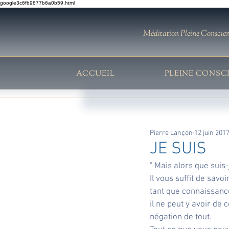
google3c6fb9877b6a0b59.html
Méditation Pleine Conscie
ACCUEIL
PLEINE CONSC
Pierre Lançon
12 juin 201
JE SUIS
" Mais alors que suis-
Il vous suffit de savo
tant que connaissance
il ne peut y avoir de
négation de tout.