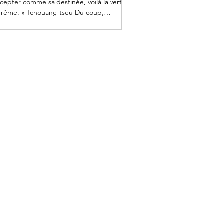
ccepter comme sa destinée, voilà la vertu
rême. » Tchouang-tseu Du coup,
ngoisse qui...
que nous proposons :
le de méditation Pleine Conscience MBSR
rs de méditation de Pleine Conscience à Nice
liers d'approfondissement
raites de méditation en été