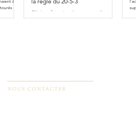
la règle du 20-5-3
naient à
l’a
tourés et...
sup
J’étais seulement sorti pour une petite
l’a
balade et finalement je me décidais à rester
dehors, car en allant à l’extérieur, je réalisais...
Qui sommes-nous ? ​
Ce 
Cyc
Bibliographie​
Cou
Voir le blog
Ate
Recevoir le programme de nos activités
Ret
Mentions légales et politique de confidentialité
NOUS CONTACTER
info@quietude-mbsr.fr
06 07 74 73 13