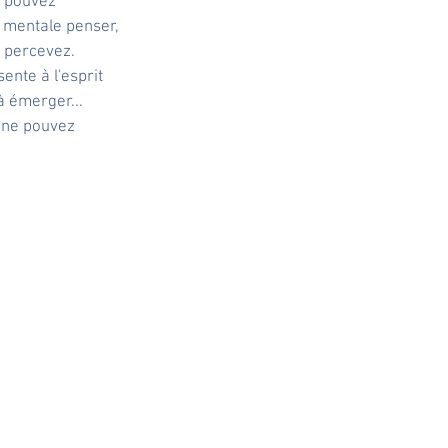
e pouvez 
e mentale penser, 
s percevez.
ente à l'esprit 
à émerger... 
s ne pouvez 