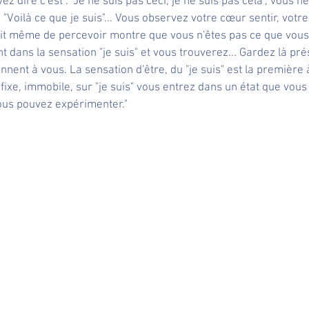
z dire c'est : "Je ne suis pas ceci, je ne suis pas cela", vous n
"Voilà ce que je suis"... Vous observez votre cœur sentir, votr
fait même de percevoir montre que vous n'êtes pas ce que vou
dans la sensation "je suis" et vous trouverez... Gardez là prés
ennent à vous. La sensation d'être, du "je suis" est la première 
fixe, immobile, sur "je suis" vous entrez dans un état que vou
us pouvez expérimenter."