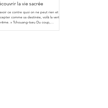
couvrir la vie sacrée
avoir ce contre quoi on ne peut rien et
ccepter comme sa destinée, voilà la vertu
rême. » Tchouang-tseu Du coup,
ngoisse qui...
que nous proposons :
le de méditation Pleine Conscience MBSR
rs de méditation de Pleine Conscience à Nice
liers d'approfondissement
raites de méditation en été