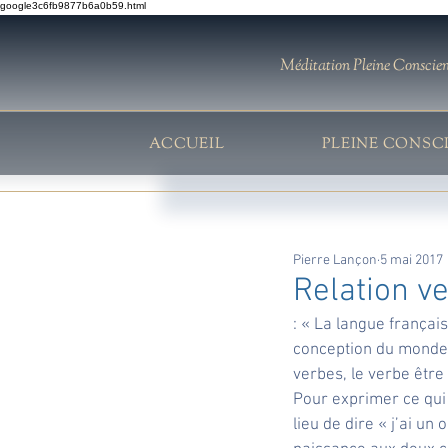
google3c6fb9877b6a0b59.html
Méditation Pleine Conscie
ACCUEIL
PLEINE CONSC
Pierre Lançon
5 mai 2017
Relation v
: « La langue françai
conception du monde e
verbes, le verbe être 
Pour exprimer ce qui 
lieu de dire « j’ai un 