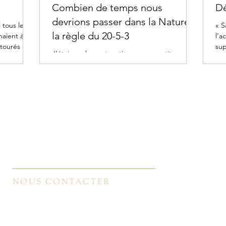
Combien de temps nous
Dé
devrions passer dans la Nature :
 tous les
« S
la règle du 20-5-3
naient à
l’a
tourés et...
sup
J’étais seulement sorti pour une petite
l’a
balade et finalement je me décidais à rester
dehors, car en allant à l’extérieur, je réalisais...
Qui sommes-nous ? ​
Ce 
Cyc
Bibliographie​
Cou
Voir le blog
Ate
Recevoir le programme de nos activités
Ret
Mentions légales et politique de confidentialité
NOUS CONTACTER
info@quietude-mbsr.fr
06 07 74 73 13