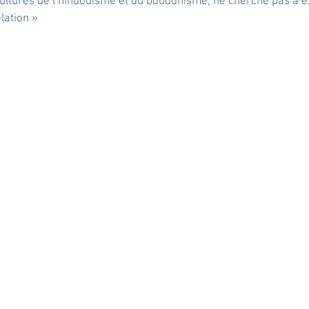
ultures de l’hindouisme et du bouddhisme, ne cherche pas à e
lation »