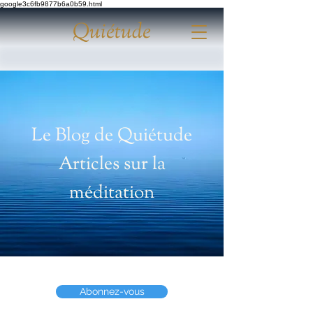
google3c6fb9877b6a0b59.html
Quiétude
Le Blog de Quiétude
Articles sur la
méditation
Abonnez-vous