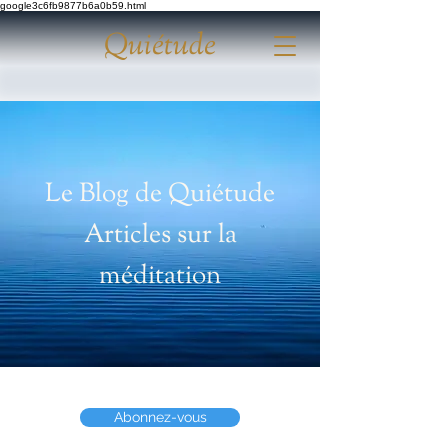
google3c6fb9877b6a0b59.html
Quiétude
Le Blog de Quiétude
Articles sur la
méditation
Abonnez-vous