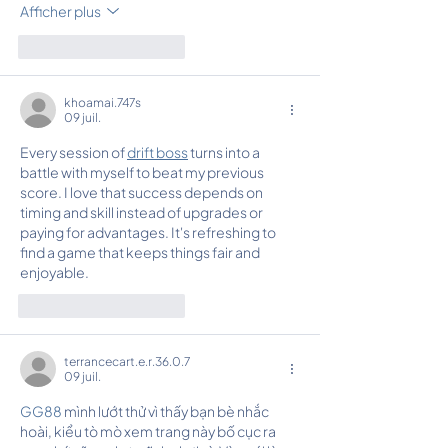
Afficher plus
J'aime
Répondre
khoamai.747s
09 juil.
Every session of 
drift boss
 turns into a 
battle with myself to beat my previous 
score. I love that success depends on 
timing and skill instead of upgrades or 
paying for advantages. It's refreshing to 
find a game that keeps things fair and 
enjoyable.
J'aime
Répondre
terrancecart.e.r.36.0.7
09 juil.
GG88
 mình lướt thử vì thấy bạn bè nhắc 
hoài, kiểu tò mò xem trang này bố cục ra 