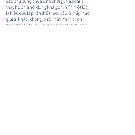
sao chứ cũng chưa định chơi gì. Vào cái là 
thấy họ chia nội dung khá gọn, nhìn một lúc 
là hiểu đâu là phần thể thao, đâu là mấy mục 
giải trí khác, không bị rối mắt. Mình thích 
nhất đoạn FAQ hỏi đáp cho người mới, đọc 
nhanh là nắm được vụ xác thực tài khoản 
xong có tiền…
Afficher plus
J'aime
Répondre
Articles récents