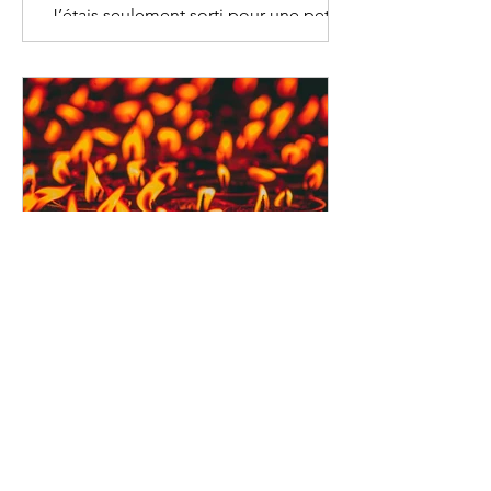
J’étais seulement sorti pour une petite
balade et finalement je me décidais à
rester dehors, car en allant à l’extérieur,
je réalisais...
Georges Lançon
Découvrir la vie sacrée
« Savoir ce contre quoi on ne peut rien
et l’accepter comme sa destinée, voilà