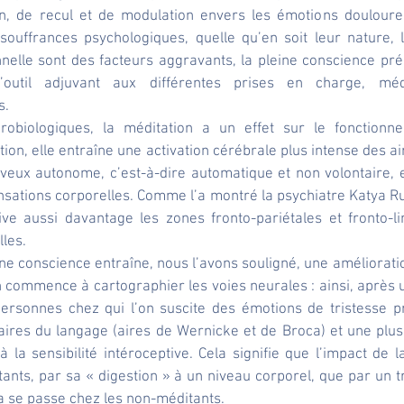
on, de recul et de modulation envers les émotions douloure
souffrances psychologiques, quelle qu’en soit leur nature, l
nelle sont des facteurs aggravants, la pleine conscience pré
’outil adjuvant aux différentes prises en charge, mé
s.
obiologiques, la méditation a un effet sur le fonctionn
ion, elle entraîne une activation cérébrale plus intense des ai
eux autonome, c’est-à-dire automatique et non volontaire, et 
sations corporelles. Comme l’a montré la psychiatre Katya Rubi
ive aussi davantage les zones fronto-pariétales et fronto-li
lles.
ine conscience entraîne, nous l’avons souligné, une améliorati
n commence à cartographier les voies neurales : ainsi, après 
ersonnes chez qui l’on suscite des émotions de tristesse pr
 aires du langage (aires de Wernicke et de Broca) et une plus 
 la sensibilité intéroceptive. Cela signifie que l’impact de la
tants, par sa « digestion » à un niveau corporel, que par un t
a se passe chez les non-méditants.