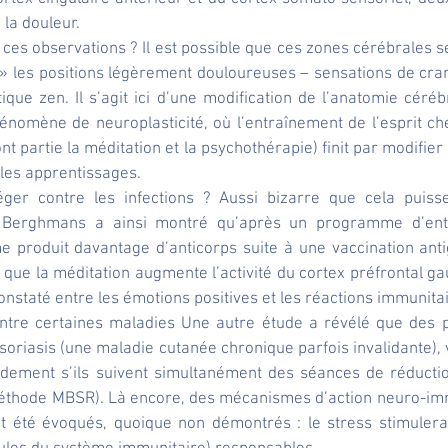
 la douleur.
ces observations ? Il est possible que ces zones cérébrales s
» les positions légèrement douloureuses – sensations de cram
que zen. Il s’agit ici d’une modification de l’anatomie cérébr
énomène de neuroplasticité, où l’entraînement de l’esprit ch
nt partie la méditation et la psychothérapie) finit par modifie
s les apprentissages.
éger contre les infections ? Aussi bizarre que cela puisse 
 Berghmans a ainsi montré qu’après un programme d’entr
e produit davantage d’anticorps suite à une vaccination antig
t que la méditation augmente l’activité du cortex préfrontal gauc
constaté entre les émotions positives et les réactions immunita
ontre certaines maladies Une autre étude a révélé que des pa
psoriasis (une maladie cutanée chronique parfois invalidante), v
idement s’ils suivent simultanément des séances de réductio
éthode MBSR). Là encore, des mécanismes d’action neuro-imm
t été évoqués, quoique non démontrés : le stress stimulerai