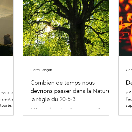
Pierre Lançon
Geo
Combien de temps nous
Dé
devrions passer dans la Nature :
 tous les
« S
la règle du 20-5-3
naient à
l’a
tourés et...
sup
J’étais seulement sorti pour une petite
l’a
balade et finalement je me décidais à rester
dehors, car en allant à l’extérieur, je réalisais...