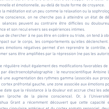
onnelle et émotionnelle, au-delà de toute forme de croyance.
la méditation est un peu comme la relaxation ou la sophrologie
ine conscience, on ne cherche pas à atteindre un état de dé
es séances peuvent au contraire être difficiles ou douloureu
ence et son recul envers ses expériences intimes.
ue de chercher à ne pas être en colère ou triste, on tend à ob
mpact sur le corps, les comportements qu’elles déclenchent.
es émotions négatives permet d’en reprendre le contrôle, e
imer sans être amplifiées par la répression (ne pas les autorise
e régulière induit également des modifications favorables de l’
ar électroencéphalographie : le neuroscientifique Antoine Lu
té une augmentation des rythmes gamma (associés aux proces
e cortex préfrontal gauche, une zone associée aux émotions po
e date que la résistance à la douleur est accrue chez les ad
en (proche de la pleine conscience). Or, à l’Université
Joshua Grant a récemment découvert que cette capacité e
rtex cingulaire antérieur et du cortex somato sensoriel, deu