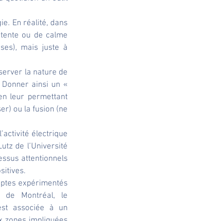
. En réalité, dans 
tente ou de calme 
ses), mais juste à 
server la nature de 
 Donner ainsi un « 
n leur permettant 
r) ou la fusion (ne 
activité électrique 
tz de l’Université 
sus attentionnels 
sitives.
eptes expérimentés 
 de Montréal, le 
st associée à un 
x zones impliquées 