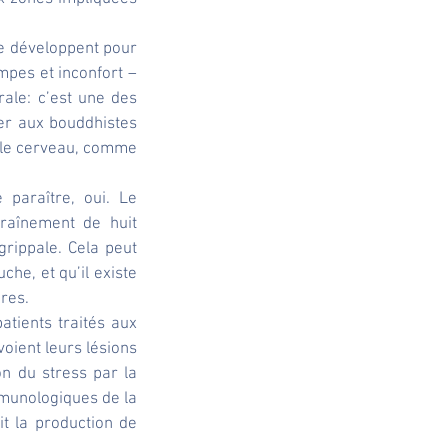
e développent pour 
pes et inconfort – 
ale: c’est une des 
er aux bouddhistes 
r le cerveau, comme 
paraître, oui. Le 
aînement de huit 
rippale. Cela peut 
he, et qu’il existe 
ires.
tients traités aux 
oient leurs lésions 
n du stress par la 
unologiques de la 
t la production de 