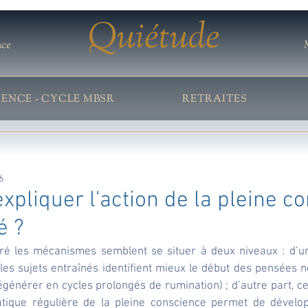
Quiétude
nce
IENCE - CYCLE MBSR
RETRAITES
6
pliquer l'action de la pleine c
é ?
é les mécanismes semblent se situer à deux niveaux : d’une 
(les sujets entraînés identifient mieux le début des pensées né
dégénérer en cycles prolongés de rumination) ; d’autre part, cel
atique régulière de la pleine conscience permet de dévelop