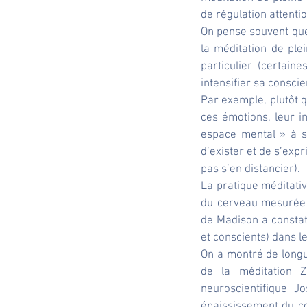
de régulation attenti
On pense souvent que 
la méditation de ple
particulier (certain
intensifier sa consci
Par exemple, plutôt q
ces émotions, leur i
espace mental » à s
d’exister et de s’expr
pas s’en distancier).
La pratique méditativ
du cerveau mesurée p
de Madison a consta
et conscients) dans l
On a montré de longu
de la méditation Z
neuroscientifique 
épaississement du co