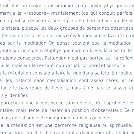
tent plus ou moins consciemment d’éprouver physiquement l
ement à la «résoudre» mentalement (ce qui conduit parfois 
tude ne peut se résumer à un simple détachement ni à un désen
e tristes, puisque les deux groupes de personnes observées 
t les mêmes scores en termes d’évaluation subjective de la tr
es sur la méditation On pense souvent que la méditation  
igente sur un sujet métaphysique comme la vie, la mort ou le c
 pleine conscience, l’attention n’est pas portée sur la réflexio
elle, mais sur le ressenti non verbal, corporel et sensoriel.
la méditation consiste à faire le vide dans sa tête. En réalité,
, les instants sans mentalisation sont assez rares, et l’es
 taire le bavardage de l’esprit, mais à ne pas se laisser ent
s’y identifier.
rapprocher d’une « conscience sans objet », où l’esprit n’est 
ontaire, mais tente de rester en position d’observateur. Ce 
 mais une absence d’engagement dans les pensées.
 la méditation est une démarche religieuse ou spirituelle. E
conscience, on cherche avant tout à développer et à tester au 